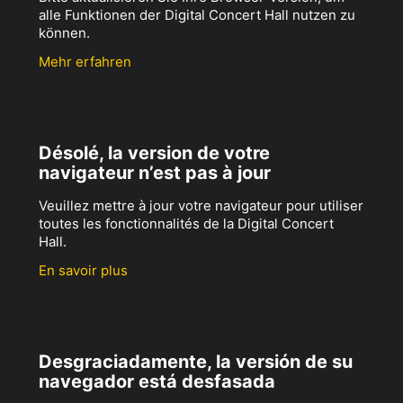
alle Funktionen der Digital Concert Hall nutzen zu
können.
Mehr erfahren
Désolé, la version de votre
navigateur n’est pas à jour
Veuillez mettre à jour votre navigateur pour utiliser
toutes les fonctionnalités de la Digital Concert
Hall.
En savoir plus
Desgraciadamente, la versión de su
navegador está desfasada