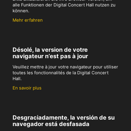
alle Funktionen der Digital Concert Hall nutzen zu
können.
Mehr erfahren
Désolé, la version de votre
navigateur n’est pas à jour
Veuillez mettre à jour votre navigateur pour utiliser
toutes les fonctionnalités de la Digital Concert
Hall.
En savoir plus
Desgraciadamente, la versión de su
navegador está desfasada