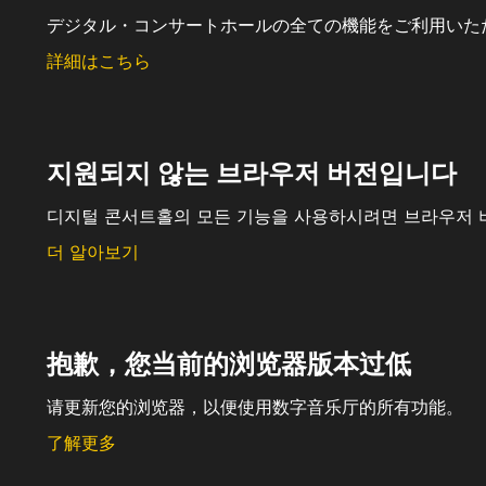
デジタル・コンサートホールの全ての機能をご利用いた
詳細はこちら
지원되지 않는 브라우저 버전입니다
디지털 콘서트홀의 모든 기능을 사용하시려면 브라우저 
더 알아보기
抱歉，您当前的浏览器版本过低
请更新您的浏览器，以便使用数字音乐厅的所有功能。
了解更多