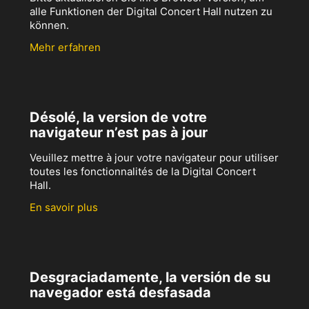
alle Funktionen der Digital Concert Hall nutzen zu
können.
Mehr erfahren
Désolé, la version de votre
navigateur n’est pas à jour
Veuillez mettre à jour votre navigateur pour utiliser
toutes les fonctionnalités de la Digital Concert
Hall.
En savoir plus
Desgraciadamente, la versión de su
navegador está desfasada