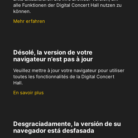
alle Funktionen der Digital Concert Hall nutzen zu
können.
Mehr erfahren
Désolé, la version de votre
navigateur n’est pas à jour
Veuillez mettre à jour votre navigateur pour utiliser
toutes les fonctionnalités de la Digital Concert
Hall.
En savoir plus
Desgraciadamente, la versión de su
navegador está desfasada