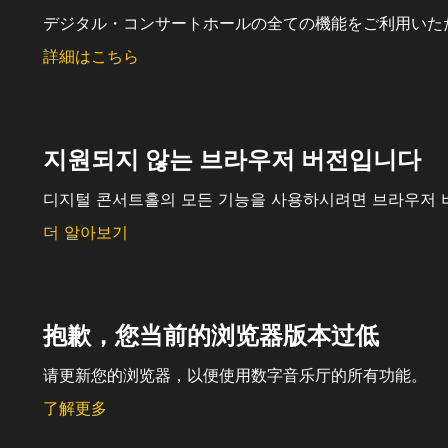
デジタル・コンサートホールの全ての機能をご利用いた
詳細はこちら
지원되지 않는 브라우저 버전입니다
디지털 콘서트홀의 모든 기능을 사용하시려면 브라우저 
더 알아보기
抱歉，您当前的浏览器版本过低
请更新您的浏览器，以便使用数字音乐厅的所有功能。
了解更多