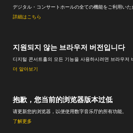
デジタル・コンサートホールの全ての機能をご利用いた
詳細はこちら
지원되지 않는 브라우저 버전입니다
디지털 콘서트홀의 모든 기능을 사용하시려면 브라우저 
더 알아보기
抱歉，您当前的浏览器版本过低
请更新您的浏览器，以便使用数字音乐厅的所有功能。
了解更多