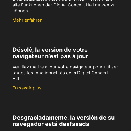
alle Funktionen der Digital Concert Hall nutzen zu
können.
Mehr erfahren
Désolé, la version de votre
navigateur n’est pas à jour
Veuillez mettre à jour votre navigateur pour utiliser
toutes les fonctionnalités de la Digital Concert
Hall.
En savoir plus
Desgraciadamente, la versión de su
navegador está desfasada