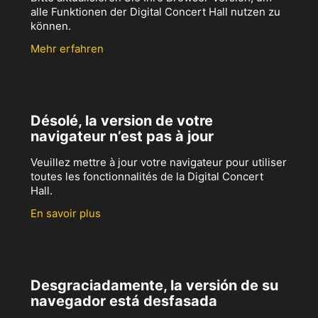
alle Funktionen der Digital Concert Hall nutzen zu
können.
Mehr erfahren
Désolé, la version de votre
navigateur n’est pas à jour
Veuillez mettre à jour votre navigateur pour utiliser
toutes les fonctionnalités de la Digital Concert
Hall.
En savoir plus
Desgraciadamente, la versión de su
navegador está desfasada