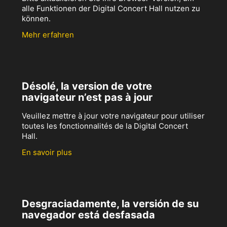
alle Funktionen der Digital Concert Hall nutzen zu
können.
Mehr erfahren
Désolé, la version de votre
navigateur n’est pas à jour
Veuillez mettre à jour votre navigateur pour utiliser
toutes les fonctionnalités de la Digital Concert
Hall.
En savoir plus
Desgraciadamente, la versión de su
navegador está desfasada