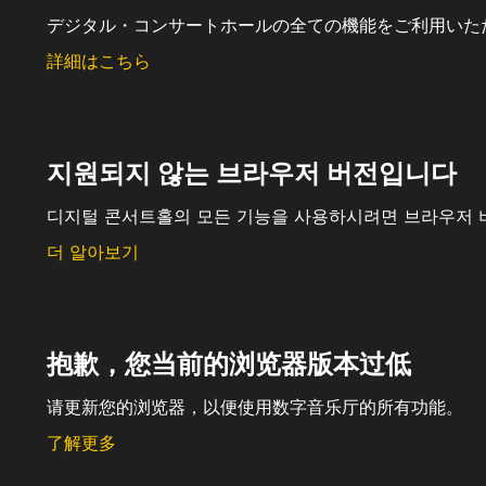
デジタル・コンサートホールの全ての機能をご利用いた
詳細はこちら
지원되지 않는 브라우저 버전입니다
디지털 콘서트홀의 모든 기능을 사용하시려면 브라우저 
더 알아보기
抱歉，您当前的浏览器版本过低
请更新您的浏览器，以便使用数字音乐厅的所有功能。
了解更多