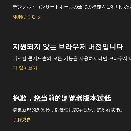
デジタル・コンサートホールの全ての機能をご利用いた
詳細はこちら
지원되지 않는 브라우저 버전입니다
디지털 콘서트홀의 모든 기능을 사용하시려면 브라우저 
더 알아보기
抱歉，您当前的浏览器版本过低
请更新您的浏览器，以便使用数字音乐厅的所有功能。
了解更多