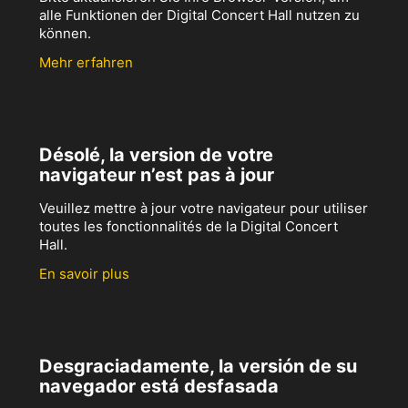
alle Funktionen der Digital Concert Hall nutzen zu
können.
Mehr erfahren
Désolé, la version de votre
navigateur n’est pas à jour
Veuillez mettre à jour votre navigateur pour utiliser
toutes les fonctionnalités de la Digital Concert
Hall.
En savoir plus
Desgraciadamente, la versión de su
navegador está desfasada