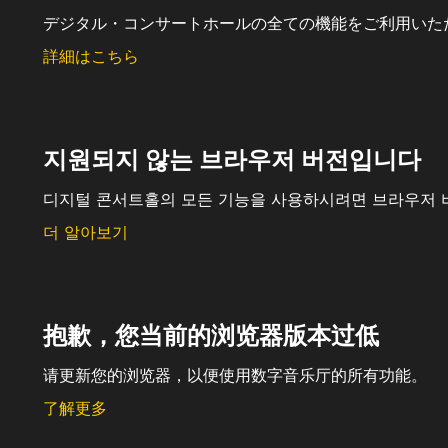
デジタル・コンサートホールの全ての機能をご利用いた
詳細はこちら
지원되지 않는 브라우저 버전입니다
디지털 콘서트홀의 모든 기능을 사용하시려면 브라우저 
더 알아보기
抱歉，您当前的浏览器版本过低
请更新您的浏览器，以便使用数字音乐厅的所有功能。
了解更多