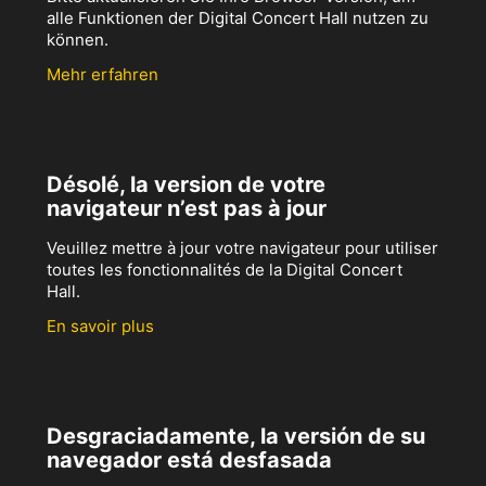
alle Funktionen der Digital Concert Hall nutzen zu
können.
Mehr erfahren
Désolé, la version de votre
navigateur n’est pas à jour
Veuillez mettre à jour votre navigateur pour utiliser
toutes les fonctionnalités de la Digital Concert
Hall.
En savoir plus
Desgraciadamente, la versión de su
navegador está desfasada