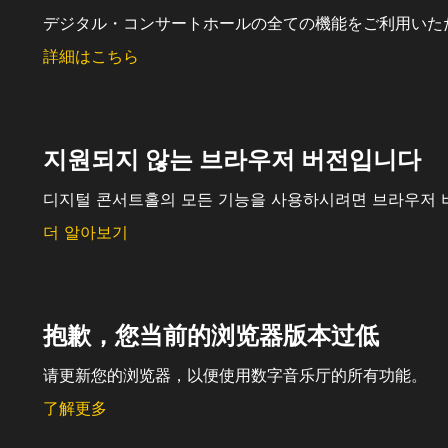
デジタル・コンサートホールの全ての機能をご利用いた
詳細はこちら
지원되지 않는 브라우저 버전입니다
디지털 콘서트홀의 모든 기능을 사용하시려면 브라우저 
더 알아보기
抱歉，您当前的浏览器版本过低
请更新您的浏览器，以便使用数字音乐厅的所有功能。
了解更多