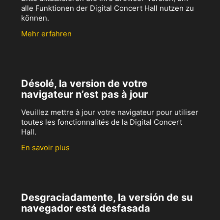
alle Funktionen der Digital Concert Hall nutzen zu
können.
Mehr erfahren
Désolé, la version de votre
navigateur n’est pas à jour
Veuillez mettre à jour votre navigateur pour utiliser
toutes les fonctionnalités de la Digital Concert
Hall.
En savoir plus
Desgraciadamente, la versión de su
navegador está desfasada