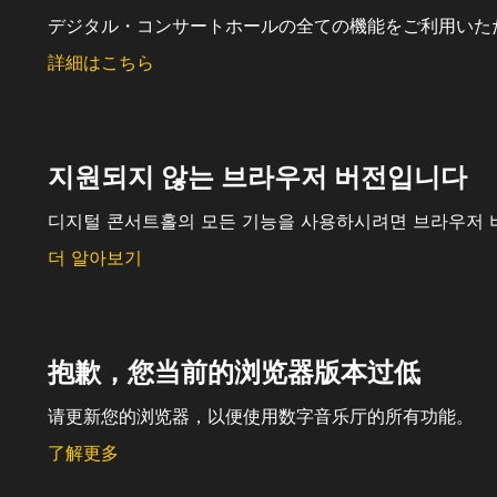
デジタル・コンサートホールの全ての機能をご利用いた
詳細はこちら
지원되지 않는 브라우저 버전입니다
디지털 콘서트홀의 모든 기능을 사용하시려면 브라우저 
더 알아보기
抱歉，您当前的浏览器版本过低
请更新您的浏览器，以便使用数字音乐厅的所有功能。
了解更多