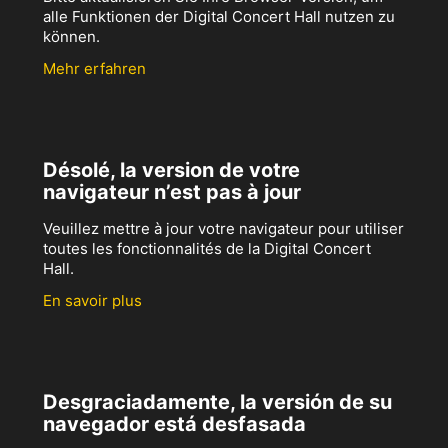
alle Funktionen der Digital Concert Hall nutzen zu
können.
Mehr erfahren
Désolé, la version de votre
navigateur n’est pas à jour
Veuillez mettre à jour votre navigateur pour utiliser
toutes les fonctionnalités de la Digital Concert
Hall.
En savoir plus
Desgraciadamente, la versión de su
navegador está desfasada