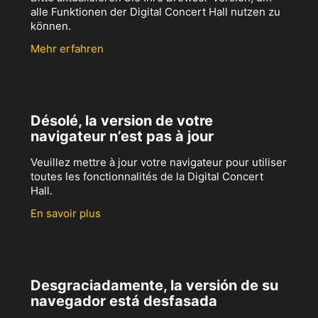
alle Funktionen der Digital Concert Hall nutzen zu
können.
Mehr erfahren
Désolé, la version de votre
navigateur n’est pas à jour
Veuillez mettre à jour votre navigateur pour utiliser
toutes les fonctionnalités de la Digital Concert
Hall.
En savoir plus
Desgraciadamente, la versión de su
navegador está desfasada