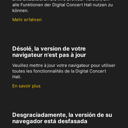
alle Funktionen der Digital Concert Hall nutzen zu
können.
Mehr erfahren
Désolé, la version de votre
navigateur n’est pas à jour
Veuillez mettre à jour votre navigateur pour utiliser
toutes les fonctionnalités de la Digital Concert
Hall.
En savoir plus
Desgraciadamente, la versión de su
navegador está desfasada