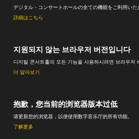
デジタル・コンサートホールの全ての機能をご利用いた
詳細はこちら
지원되지 않는 브라우저 버전입니다
디지털 콘서트홀의 모든 기능을 사용하시려면 브라우저 
더 알아보기
抱歉，您当前的浏览器版本过低
请更新您的浏览器，以便使用数字音乐厅的所有功能。
了解更多