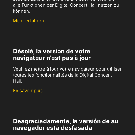
alle Funktionen der Digital Concert Hall nutzen zu
können.
Mehr erfahren
Désolé, la version de votre
navigateur n’est pas à jour
Veuillez mettre à jour votre navigateur pour utiliser
toutes les fonctionnalités de la Digital Concert
Hall.
En savoir plus
Desgraciadamente, la versión de su
navegador está desfasada