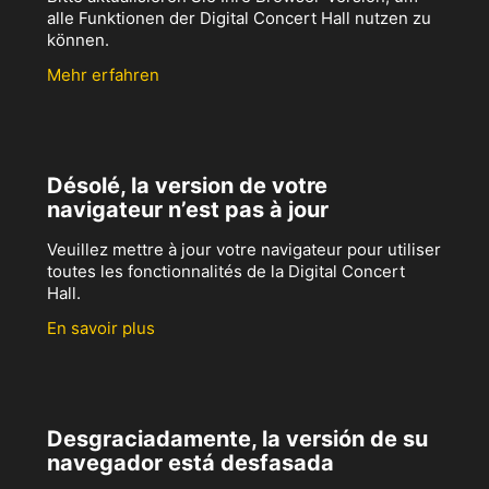
alle Funktionen der Digital Concert Hall nutzen zu
können.
Mehr erfahren
Désolé, la version de votre
navigateur n’est pas à jour
Veuillez mettre à jour votre navigateur pour utiliser
toutes les fonctionnalités de la Digital Concert
Hall.
En savoir plus
Desgraciadamente, la versión de su
navegador está desfasada