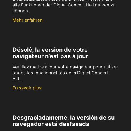
alle Funktionen der Digital Concert Hall nutzen zu
können.
Mehr erfahren
Désolé, la version de votre
navigateur n’est pas à jour
Veuillez mettre à jour votre navigateur pour utiliser
toutes les fonctionnalités de la Digital Concert
Hall.
En savoir plus
Desgraciadamente, la versión de su
navegador está desfasada