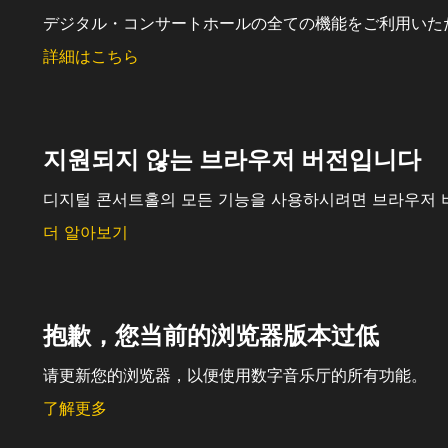
デジタル・コンサートホールの全ての機能をご利用いた
詳細はこちら
지원되지 않는 브라우저 버전입니다
디지털 콘서트홀의 모든 기능을 사용하시려면 브라우저 
더 알아보기
抱歉，您当前的浏览器版本过低
请更新您的浏览器，以便使用数字音乐厅的所有功能。
了解更多