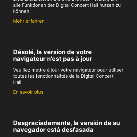
alle Funktionen der Digital Concert Hall nutzen zu
können.
Mehr erfahren
Désolé, la version de votre
navigateur n’est pas à jour
Veuillez mettre à jour votre navigateur pour utiliser
toutes les fonctionnalités de la Digital Concert
Hall.
En savoir plus
Desgraciadamente, la versión de su
navegador está desfasada