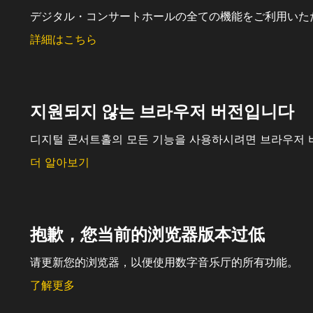
デジタル・コンサートホールの全ての機能をご利用いた
詳細はこちら
지원되지 않는 브라우저 버전입니다
디지털 콘서트홀의 모든 기능을 사용하시려면 브라우저 
더 알아보기
抱歉，您当前的浏览器版本过低
请更新您的浏览器，以便使用数字音乐厅的所有功能。
了解更多