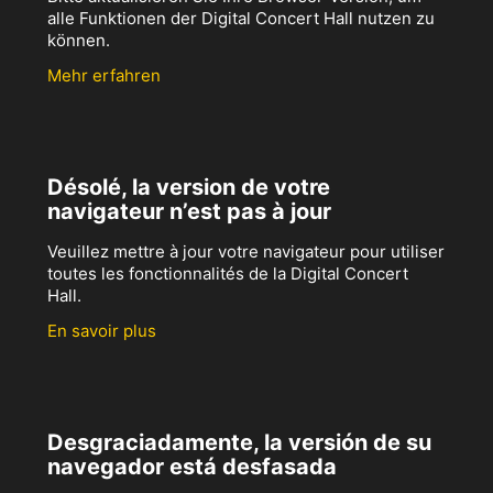
alle Funktionen der Digital Concert Hall nutzen zu
können.
Mehr erfahren
Désolé, la version de votre
navigateur n’est pas à jour
Veuillez mettre à jour votre navigateur pour utiliser
toutes les fonctionnalités de la Digital Concert
Hall.
En savoir plus
Desgraciadamente, la versión de su
navegador está desfasada