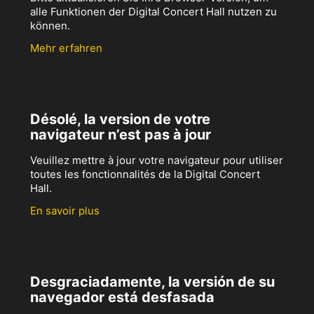
alle Funktionen der Digital Concert Hall nutzen zu
können.
Mehr erfahren
Désolé, la version de votre
navigateur n’est pas à jour
Veuillez mettre à jour votre navigateur pour utiliser
toutes les fonctionnalités de la Digital Concert
Hall.
En savoir plus
Desgraciadamente, la versión de su
navegador está desfasada