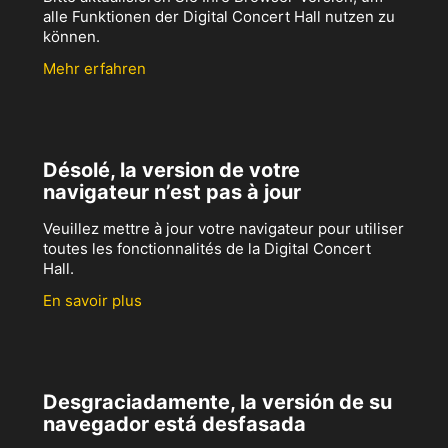
alle Funktionen der Digital Concert Hall nutzen zu
können.
Mehr erfahren
Désolé, la version de votre
navigateur n’est pas à jour
Veuillez mettre à jour votre navigateur pour utiliser
toutes les fonctionnalités de la Digital Concert
Hall.
En savoir plus
Desgraciadamente, la versión de su
navegador está desfasada