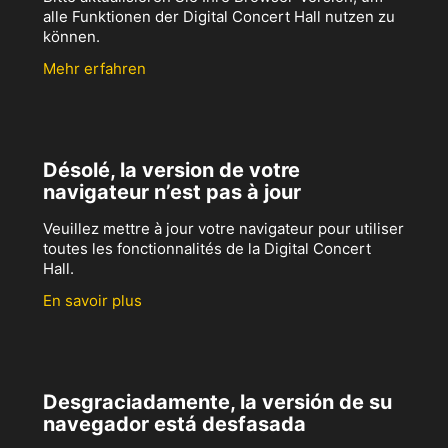
alle Funktionen der Digital Concert Hall nutzen zu
können.
Mehr erfahren
Désolé, la version de votre
navigateur n’est pas à jour
Veuillez mettre à jour votre navigateur pour utiliser
toutes les fonctionnalités de la Digital Concert
Hall.
En savoir plus
Desgraciadamente, la versión de su
navegador está desfasada