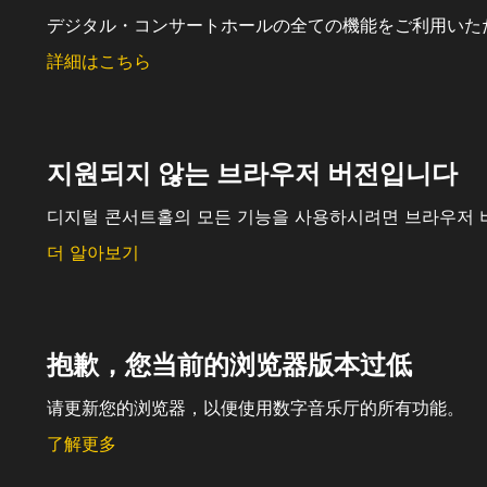
デジタル・コンサートホールの全ての機能をご利用いた
詳細はこちら
지원되지 않는 브라우저 버전입니다
디지털 콘서트홀의 모든 기능을 사용하시려면 브라우저 
더 알아보기
抱歉，您当前的浏览器版本过低
请更新您的浏览器，以便使用数字音乐厅的所有功能。
了解更多