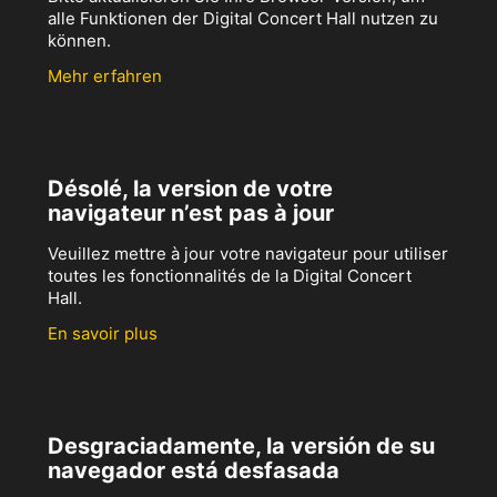
alle Funktionen der Digital Concert Hall nutzen zu
können.
Mehr erfahren
Désolé, la version de votre
navigateur n’est pas à jour
Veuillez mettre à jour votre navigateur pour utiliser
toutes les fonctionnalités de la Digital Concert
Hall.
En savoir plus
Desgraciadamente, la versión de su
navegador está desfasada