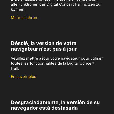
alle Funktionen der Digital Concert Hall nutzen zu
können.
Mehr erfahren
Désolé, la version de votre
navigateur n’est pas à jour
Veuillez mettre à jour votre navigateur pour utiliser
toutes les fonctionnalités de la Digital Concert
Hall.
En savoir plus
Desgraciadamente, la versión de su
navegador está desfasada