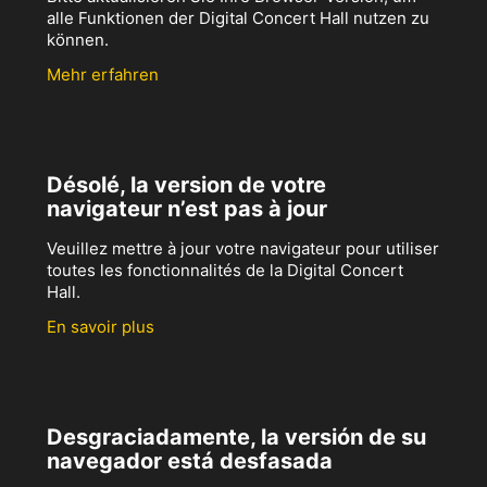
alle Funktionen der Digital Concert Hall nutzen zu
können.
Mehr erfahren
Désolé, la version de votre
navigateur n’est pas à jour
Veuillez mettre à jour votre navigateur pour utiliser
toutes les fonctionnalités de la Digital Concert
Hall.
En savoir plus
Desgraciadamente, la versión de su
navegador está desfasada