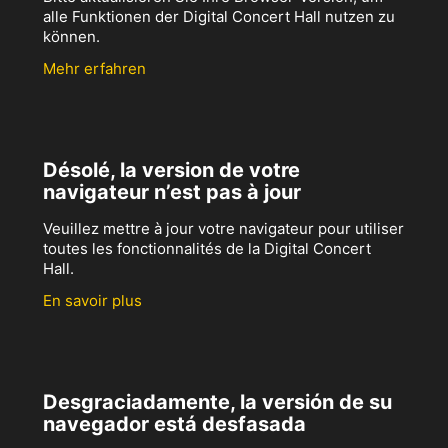
alle Funktionen der Digital Concert Hall nutzen zu
können.
Mehr erfahren
Désolé, la version de votre
navigateur n’est pas à jour
Veuillez mettre à jour votre navigateur pour utiliser
toutes les fonctionnalités de la Digital Concert
Hall.
En savoir plus
Desgraciadamente, la versión de su
navegador está desfasada