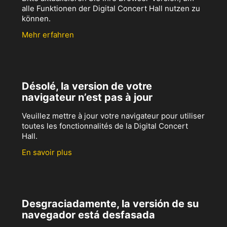
alle Funktionen der Digital Concert Hall nutzen zu
können.
Mehr erfahren
Désolé, la version de votre
navigateur n’est pas à jour
Veuillez mettre à jour votre navigateur pour utiliser
toutes les fonctionnalités de la Digital Concert
Hall.
En savoir plus
Desgraciadamente, la versión de su
navegador está desfasada