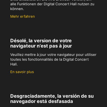
alle Funktionen der Digital Concert Hall nutzen zu
können.
Mehr erfahren
Désolé, la version de votre
navigateur n’est pas à jour
Veuillez mettre à jour votre navigateur pour utiliser
toutes les fonctionnalités de la Digital Concert
Hall.
En savoir plus
Desgraciadamente, la versión de su
navegador está desfasada