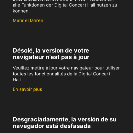
alle Funktionen der Digital Concert Hall nutzen zu
können.
Mehr erfahren
Désolé, la version de votre
navigateur n’est pas à jour
Veuillez mettre à jour votre navigateur pour utiliser
toutes les fonctionnalités de la Digital Concert
Hall.
En savoir plus
Desgraciadamente, la versión de su
navegador está desfasada