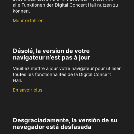
alle Funktionen der Digital Concert Hall nutzen zu
können.
Mehr erfahren
Désolé, la version de votre
navigateur n’est pas à jour
Veuillez mettre à jour votre navigateur pour utiliser
toutes les fonctionnalités de la Digital Concert
Hall.
En savoir plus
Desgraciadamente, la versión de su
navegador está desfasada