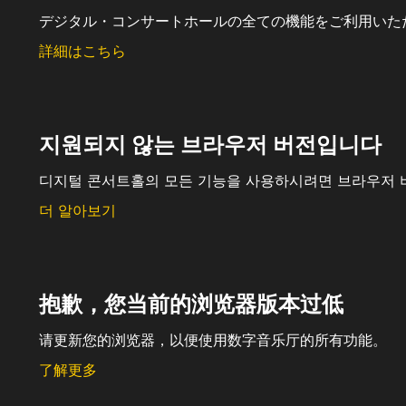
デジタル・コンサートホールの全ての機能をご利用いた
詳細はこちら
지원되지 않는 브라우저 버전입니다
디지털 콘서트홀의 모든 기능을 사용하시려면 브라우저 
더 알아보기
抱歉，您当前的浏览器版本过低
请更新您的浏览器，以便使用数字音乐厅的所有功能。
了解更多