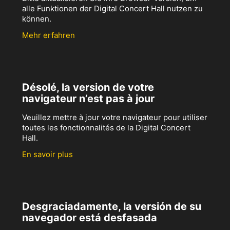
alle Funktionen der Digital Concert Hall nutzen zu
können.
Mehr erfahren
Désolé, la version de votre
navigateur n’est pas à jour
Veuillez mettre à jour votre navigateur pour utiliser
toutes les fonctionnalités de la Digital Concert
Hall.
En savoir plus
Desgraciadamente, la versión de su
navegador está desfasada