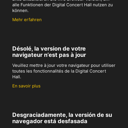
alle Funktionen der Digital Concert Hall nutzen zu
können.
Mehr erfahren
Désolé, la version de votre
navigateur n’est pas à jour
Veuillez mettre à jour votre navigateur pour utiliser
toutes les fonctionnalités de la Digital Concert
Hall.
En savoir plus
Desgraciadamente, la versión de su
navegador está desfasada