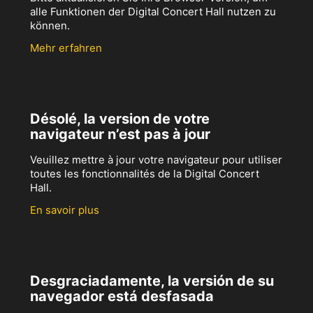
alle Funktionen der Digital Concert Hall nutzen zu
können.
Mehr erfahren
Désolé, la version de votre
navigateur n’est pas à jour
Veuillez mettre à jour votre navigateur pour utiliser
toutes les fonctionnalités de la Digital Concert
Hall.
En savoir plus
Desgraciadamente, la versión de su
navegador está desfasada