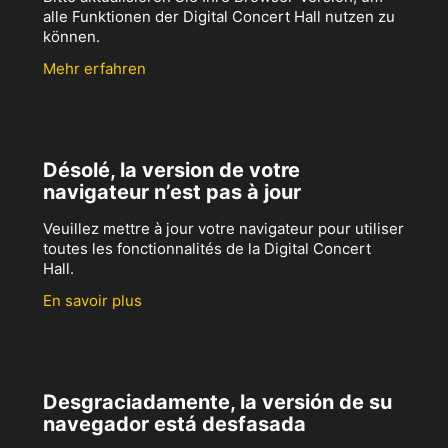
alle Funktionen der Digital Concert Hall nutzen zu
können.
Mehr erfahren
Désolé, la version de votre
navigateur n’est pas à jour
Veuillez mettre à jour votre navigateur pour utiliser
toutes les fonctionnalités de la Digital Concert
Hall.
En savoir plus
Desgraciadamente, la versión de su
navegador está desfasada