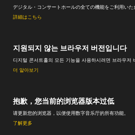
デジタル・コンサートホールの全ての機能をご利用いた
詳細はこちら
지원되지 않는 브라우저 버전입니다
디지털 콘서트홀의 모든 기능을 사용하시려면 브라우저 
더 알아보기
抱歉，您当前的浏览器版本过低
请更新您的浏览器，以便使用数字音乐厅的所有功能。
了解更多