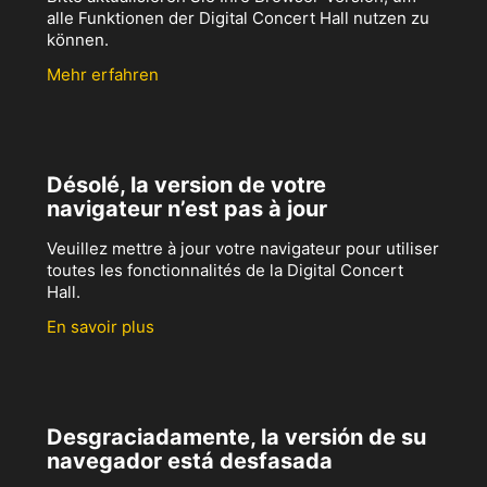
alle Funktionen der Digital Concert Hall nutzen zu
können.
Mehr erfahren
Désolé, la version de votre
navigateur n’est pas à jour
Veuillez mettre à jour votre navigateur pour utiliser
toutes les fonctionnalités de la Digital Concert
Hall.
En savoir plus
Desgraciadamente, la versión de su
navegador está desfasada