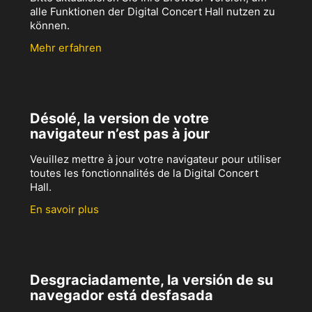
alle Funktionen der Digital Concert Hall nutzen zu
können.
Mehr erfahren
Désolé, la version de votre
navigateur n’est pas à jour
Veuillez mettre à jour votre navigateur pour utiliser
toutes les fonctionnalités de la Digital Concert
Hall.
En savoir plus
Desgraciadamente, la versión de su
navegador está desfasada