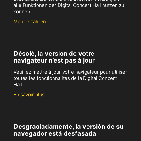
alle Funktionen der Digital Concert Hall nutzen zu
können.
Mehr erfahren
Désolé, la version de votre
navigateur n’est pas à jour
Veuillez mettre à jour votre navigateur pour utiliser
toutes les fonctionnalités de la Digital Concert
Hall.
En savoir plus
Desgraciadamente, la versión de su
navegador está desfasada